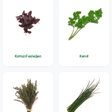
Kırmızı Fesleğen
Kervil