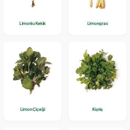
Limonlu Kekik
Limongras
Limon Çiçeği
Kişniş