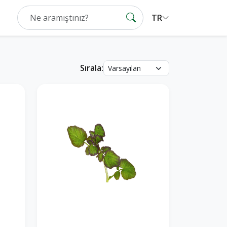
TR
Sırala: