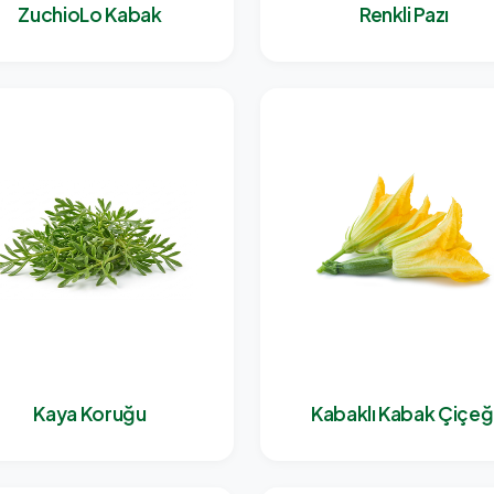
ZuchioLo Kabak
Renkli Pazı
Kaya Koruğu
Kabaklı Kabak Çiçeğ